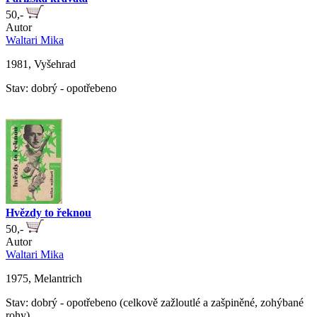
50,-
Autor
Waltari Mika
1981, Vyšehrad
Stav: dobrý - opotřebeno
Hvězdy to řeknou
50,-
Autor
Waltari Mika
1975, Melantrich
Stav: dobrý - opotřebeno (celkově zažloutlé a zašpiněné, zohýbané
rohy)