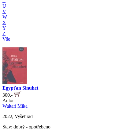
T
U
V
W
X
Y
Z
Vše
Egypťan Sinuhet
300,-
Autor
Waltari Mika
2022, Vyšehrad
Stav: dobrý - opotřebeno