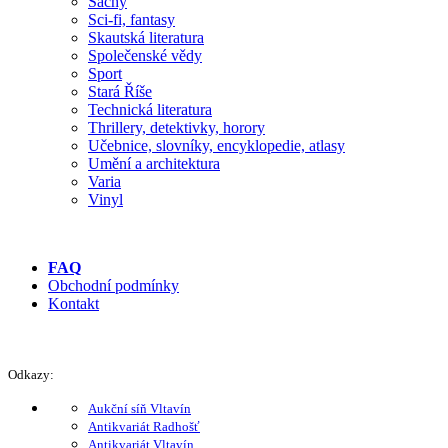
Šachy
Sci-fi, fantasy
Skautská literatura
Společenské vědy
Sport
Stará Říše
Technická literatura
Thrillery, detektivky, horory
Učebnice, slovníky, encyklopedie, atlasy
Umění a architektura
Varia
Vinyl
FAQ
Obchodní podmínky
Kontakt
Odkazy:
Aukční síň Vltavín
Antikvariát Radhošť
Antikvariát Vltavín