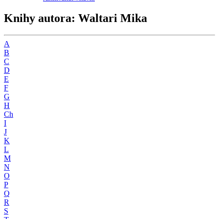
Knihy autora: Waltari Mika
A
B
C
D
E
F
G
H
Ch
I
J
K
L
M
N
O
P
Q
R
S