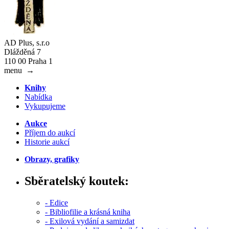
AD Plus, s.r.o
Dlážděná 7
110 00 Praha 1
menu
→
Knihy
Nabídka
Vykupujeme
Aukce
Příjem do aukcí
Historie aukcí
Obrazy, grafiky
Sběratelský koutek:
- Edice
- Bibliofilie a krásná kniha
- Exilová vydání a samizdat