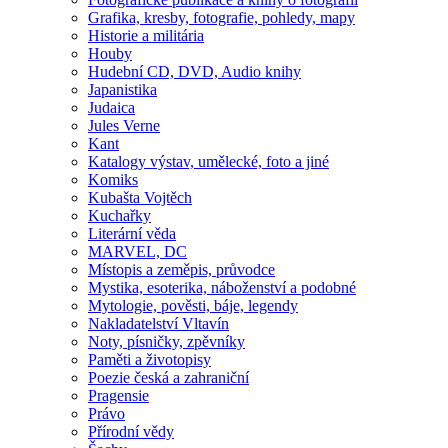
Grafika, kresby, fotografie, pohledy, mapy
Historie a militária
Houby
Hudební CD, DVD, Audio knihy
Japanistika
Judaica
Jules Verne
Kant
Katalogy výstav, umělecké, foto a jiné
Komiks
Kubašta Vojtěch
Kuchařky
Literární věda
MARVEL, DC
Místopis a zeměpis, průvodce
Mystika, esoterika, náboženství a podobné
Mytologie, pověsti, báje, legendy
Nakladatelství Vltavín
Noty, písničky, zpěvníky
Paměti a životopisy
Poezie česká a zahraniční
Pragensie
Právo
Přírodní vědy