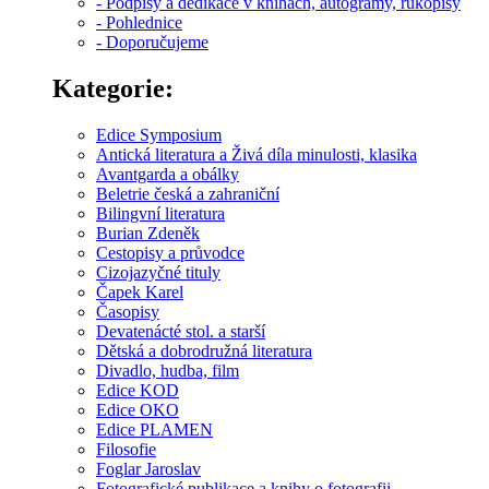
- Podpisy a dedikace v knihách, autogramy, rukopisy
- Pohlednice
- Doporučujeme
Kategorie:
Edice Symposium
Antická literatura a Živá díla minulosti, klasika
Avantgarda a obálky
Beletrie česká a zahraniční
Bilingvní literatura
Burian Zdeněk
Cestopisy a průvodce
Cizojazyčné tituly
Čapek Karel
Časopisy
Devatenácté stol. a starší
Dětská a dobrodružná literatura
Divadlo, hudba, film
Edice KOD
Edice OKO
Edice PLAMEN
Filosofie
Foglar Jaroslav
Fotografické publikace a knihy o fotografii