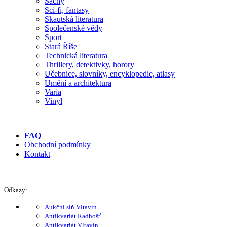
Šachy
Sci-fi, fantasy
Skautská literatura
Společenské vědy
Sport
Stará Říše
Technická literatura
Thrillery, detektivky, horory
Učebnice, slovníky, encyklopedie, atlasy
Umění a architektura
Varia
Vinyl
FAQ
Obchodní podmínky
Kontakt
Odkazy:
Aukční síň Vltavín
Antikvariát Radhošť
Antikvariát Vltavín