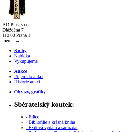
AD Plus, s.r.o
Dlážděná 7
110 00 Praha 1
menu
→
Knihy
Nabídka
Vykupujeme
Aukce
Příjem do aukcí
Historie aukcí
Obrazy, grafiky
Sběratelský koutek:
- Edice
- Bibliofilie a krásná kniha
- Exilová vydání a samizdat