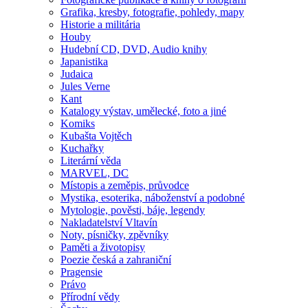
Grafika, kresby, fotografie, pohledy, mapy
Historie a militária
Houby
Hudební CD, DVD, Audio knihy
Japanistika
Judaica
Jules Verne
Kant
Katalogy výstav, umělecké, foto a jiné
Komiks
Kubašta Vojtěch
Kuchařky
Literární věda
MARVEL, DC
Místopis a zeměpis, průvodce
Mystika, esoterika, náboženství a podobné
Mytologie, pověsti, báje, legendy
Nakladatelství Vltavín
Noty, písničky, zpěvníky
Paměti a životopisy
Poezie česká a zahraniční
Pragensie
Právo
Přírodní vědy