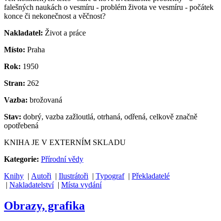
falešných naukách o vesmíru - problém života ve vesmíru - počátek
konce či nekonečnost a věčnost?
Nakladatel:
Život a práce
Místo:
Praha
Rok:
1950
Stran:
262
Vazba:
brožovaná
Stav:
dobrý, vazba zažloutlá, otrhaná, odřená, celkově značně
opotřebená
KNIHA JE V EXTERNÍM SKLADU
Kategorie:
Přírodní vědy
Knihy
|
Autoři
|
Ilustrátoři
|
Typograf
|
Překladatelé
|
Nakladatelství
|
Místa vydání
Obrazy, grafika