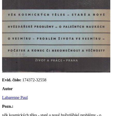
Evid. číslo:
174372-32558
Autor
Labarenne Paul
Pozn.:
věk kosmických těles - staré a nové hvězdářské problémy - o