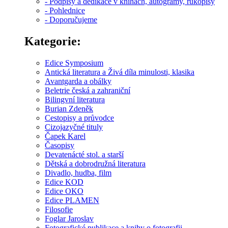
- Podpisy a dedikace v knihách, autogramy, rukopisy
- Pohlednice
- Doporučujeme
Kategorie:
Edice Symposium
Antická literatura a Živá díla minulosti, klasika
Avantgarda a obálky
Beletrie česká a zahraniční
Bilingvní literatura
Burian Zdeněk
Cestopisy a průvodce
Cizojazyčné tituly
Čapek Karel
Časopisy
Devatenácté stol. a starší
Dětská a dobrodružná literatura
Divadlo, hudba, film
Edice KOD
Edice OKO
Edice PLAMEN
Filosofie
Foglar Jaroslav
Fotografické publikace a knihy o fotografii