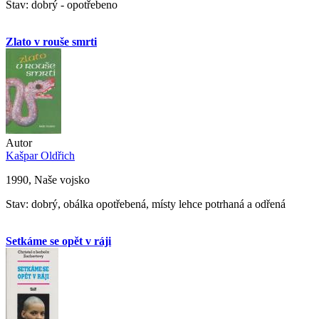
Stav: dobrý - opotřebeno
Zlato v rouše smrti
Autor
Kašpar Oldřich
1990, Naše vojsko
Stav: dobrý, obálka opotřebená, místy lehce potrhaná a odřená
Setkáme se opět v ráji