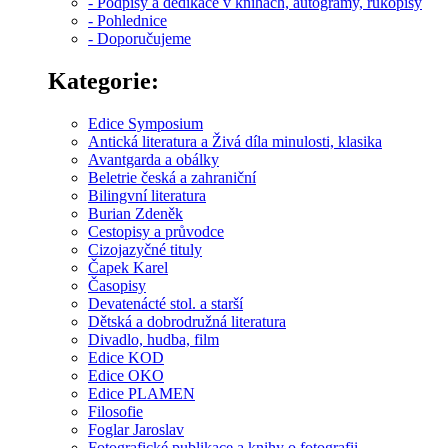
- Podpisy a dedikace v knihách, autogramy, rukopisy
- Pohlednice
- Doporučujeme
Kategorie:
Edice Symposium
Antická literatura a Živá díla minulosti, klasika
Avantgarda a obálky
Beletrie česká a zahraniční
Bilingvní literatura
Burian Zdeněk
Cestopisy a průvodce
Cizojazyčné tituly
Čapek Karel
Časopisy
Devatenácté stol. a starší
Dětská a dobrodružná literatura
Divadlo, hudba, film
Edice KOD
Edice OKO
Edice PLAMEN
Filosofie
Foglar Jaroslav
Fotografické publikace a knihy o fotografii