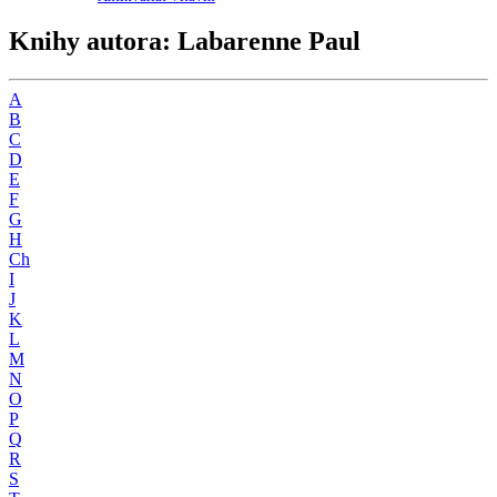
Knihy autora: Labarenne Paul
A
B
C
D
E
F
G
H
Ch
I
J
K
L
M
N
O
P
Q
R
S