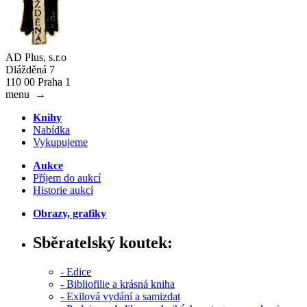
AD Plus, s.r.o
Dlážděná 7
110 00 Praha 1
menu
→
Knihy
Nabídka
Vykupujeme
Aukce
Příjem do aukcí
Historie aukcí
Obrazy, grafiky
Sběratelský koutek:
- Edice
- Bibliofilie a krásná kniha
- Exilová vydání a samizdat