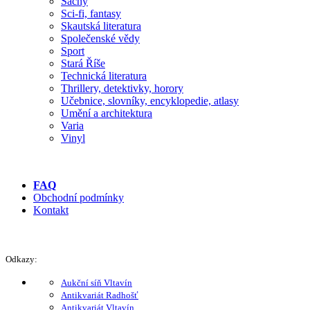
Šachy
Sci-fi, fantasy
Skautská literatura
Společenské vědy
Sport
Stará Říše
Technická literatura
Thrillery, detektivky, horory
Učebnice, slovníky, encyklopedie, atlasy
Umění a architektura
Varia
Vinyl
FAQ
Obchodní podmínky
Kontakt
Odkazy:
Aukční síň Vltavín
Antikvariát Radhošť
Antikvariát Vltavín