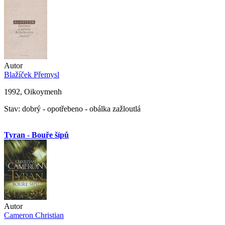
Autor
Blažíček Přemysl
1992, Oikoymenh
Stav: dobrý - opotřebeno - obálka zažloutlá
Tyran - Bouře šípů
Autor
Cameron Christian