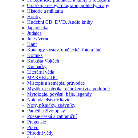
Grafika, kresby, fotografie, pohledy, mapy
Historie a militária
Houby
Hudební CD, DVD, Audio knihy
Japanistika
Judaica
Jules Verne
Kant
Katalogy výstav, umělecké, foto a jiné
Komiks
Kubašta Vojtěch
Kuchařky
Literární věda
MARVEL, DC
Místopis a zeměpis, průvodce
Mystika, esoterika, náboženství a podobné
Mytologie, pověsti, báje, legendy
Nakladatelství Vltavín
Noty, písničky, zpěvníky
Paměti a životopisy
Poezie česká a zahraniční
Pragensie
Právo
Přírodní vědy