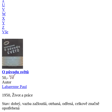
T
U
V
W
X
Y
Z
Vše
O původu světů
50,-
Autor
Labarenne Paul
1950, Život a práce
Stav: dobrý, vazba zažloutlá, otrhaná, odřená, celkově značně
opotřebená