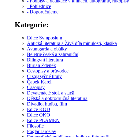
- Podpisy a dedikace v knihách, autogramy, rukopisy
- Pohlednice
- Doporučujeme
Kategorie:
Edice Symposium
Antická literatura a Živá díla minulosti, klasika
Avantgarda a obálky
Beletrie česká a zahraniční
Bilingvní literatura
Burian Zdeněk
Cestopisy a průvodce
Cizojazyčné tituly
Čapek Karel
Časopisy
Devatenácté stol. a starší
Dětská a dobrodružná literatura
Divadlo, hudba, film
Edice KOD
Edice OKO
Edice PLAMEN
Filosofie
Foglar Jaroslav
Fotografické publikace a knihy o fotografii