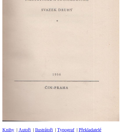
Knihy
|
Autoři
|
Ilustrátoři
|
Typograf
|
Překladatelé