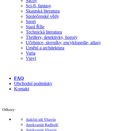
Šachy
Sci-fi, fantasy
Skautská literatura
Společenské vědy
Sport
Stará Říše
Technická literatura
Thrillery, detektivky, horory
Učebnice, slovníky, encyklopedie, atlasy
Umění a architektura
Varia
Vinyl
FAQ
Obchodní podmínky
Kontakt
Odkazy:
Aukční síň Vltavín
Antikvariát Radhošť
Antikvariát Vltavín