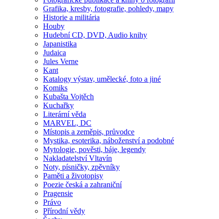
Grafika, kresby, fotografie, pohledy, mapy
Historie a militária
Houby
Hudební CD, DVD, Audio knihy
Japanistika
Judaica
Jules Verne
Kant
Katalogy výstav, umělecké, foto a jiné
Komiks
Kubašta Vojtěch
Kuchařky
Literární věda
MARVEL, DC
Místopis a zeměpis, průvodce
Mystika, esoterika, náboženství a podobné
Mytologie, pověsti, báje, legendy
Nakladatelství Vltavín
Noty, písničky, zpěvníky
Paměti a životopisy
Poezie česká a zahraniční
Pragensie
Právo
Přírodní vědy