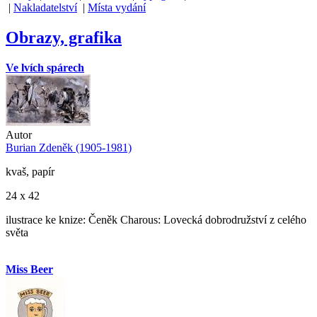
|
Nakladatelství
|
Místa vydání
Obrazy, grafika
Ve lvích spárech
Autor
Burian Zdeněk (1905-1981)
kvaš, papír
24 x 42
ilustrace ke knize: Čeněk Charous: Lovecká dobrodružství z celého
světa
Miss Beer