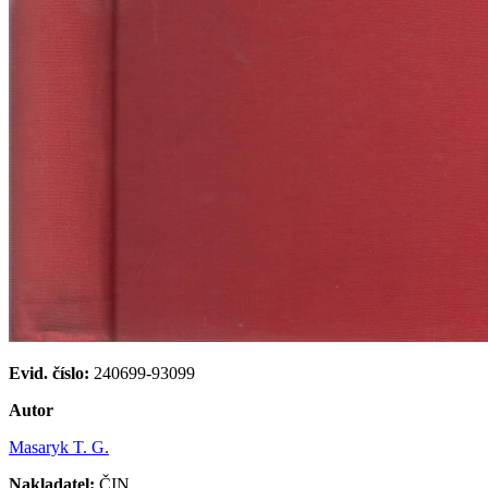
Evid. číslo:
240699-93099
Autor
Masaryk T. G.
Nakladatel:
ČIN