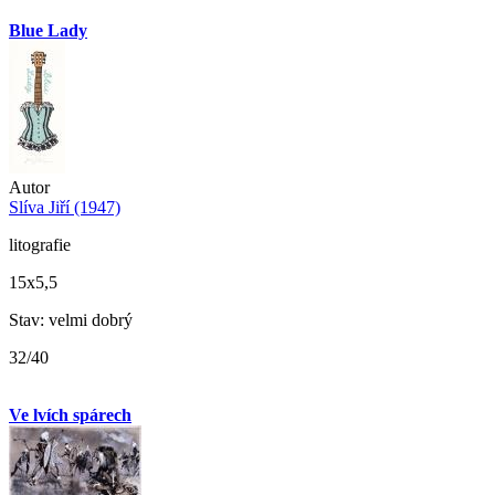
Blue Lady
Autor
Slíva Jiří (1947)
litografie
15x5,5
Stav: velmi dobrý
32/40
Ve lvích spárech