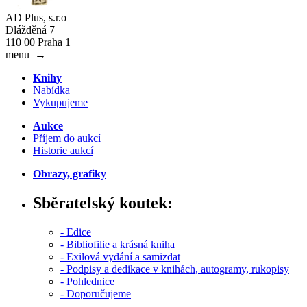
AD Plus, s.r.o
Dlážděná 7
110 00 Praha 1
menu
→
Knihy
Nabídka
Vykupujeme
Aukce
Příjem do aukcí
Historie aukcí
Obrazy, grafiky
Sběratelský koutek:
- Edice
- Bibliofilie a krásná kniha
- Exilová vydání a samizdat
- Podpisy a dedikace v knihách, autogramy, rukopisy
- Pohlednice
- Doporučujeme