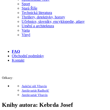
Sport
Stará Říše
Technická literatura
Thrillery, detektivky, horory
Učebnice, slovníky, encyklopedie, atlasy
Umění a architektura
Varia
Vinyl
FAQ
Obchodní podmínky
Kontakt
Odkazy:
Aukční síň Vltavín
Antikvariát Radhošť
Antikvariát Vltavín
Knihy autora: Kebrda Josef