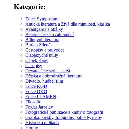
Kategorie:
Edice Symposium
Antická literatura a Živá díla minulosti, klasika
Avantgarda a obálky
Beletrie česká a zahraniční
Bilingvní literatura
Burian Zdeněk
Cestopisy a průvodce
Cizojazyčné tituly
Čapek Karel
Časopisy
Devatenácté stol. a starší
Dětská a dobrodružná literatura
Divadlo, hudba, film
Edice KOD
Edice OKO
Edice PLAMEN
Filosofie
Foglar Jaroslav
Fotografické publikace a knihy o fotografii
Grafika, kresby, fotografie, pohledy, mapy
Historie a militária
Houby