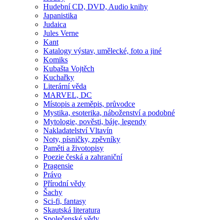
Hudební CD, DVD, Audio knihy
Japanistika
Judaica
Jules Verne
Kant
Katalogy výstav, umělecké, foto a jiné
Komiks
Kubašta Vojtěch
Kuchařky
Literární věda
MARVEL, DC
Místopis a zeměpis, průvodce
Mystika, esoterika, náboženství a podobné
Mytologie, pověsti, báje, legendy
Nakladatelství Vltavín
Noty, písničky, zpěvníky
Paměti a životopisy
Poezie česká a zahraniční
Pragensie
Právo
Přírodní vědy
Šachy
Sci-fi, fantasy
Skautská literatura
Společenské vědy