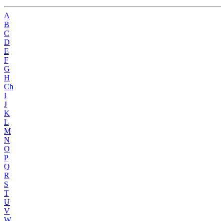
A
B
C
D
E
F
G
H
Ch
I
J
K
L
M
N
O
P
Q
R
S
T
U
V
W